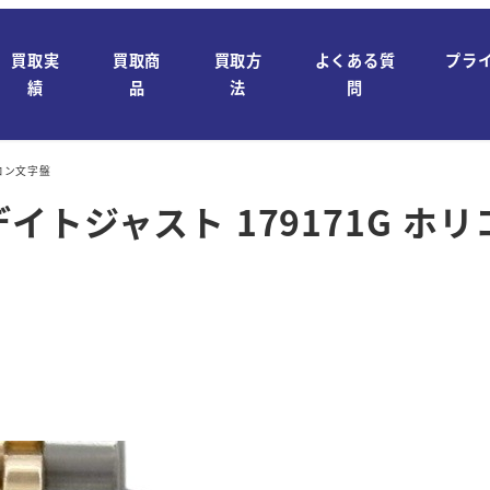
買取実
買取商
買取方
よくある質
プラ
績
品
法
問
リコン文字盤
デイトジャスト 179171G ホ