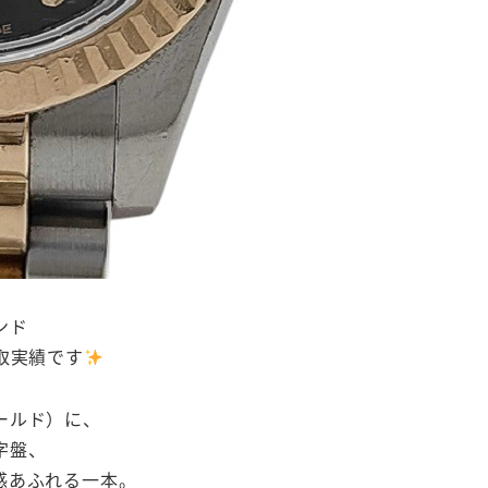
ンド
取実績です
ールド）に、
字盤、
感あふれる一本。