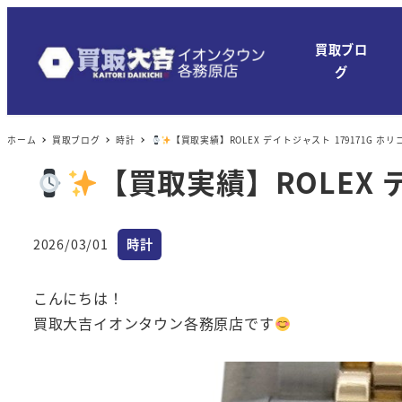
買取ブロ
グ
ホーム
買取ブログ
時計
【買取実績】ROLEX デイトジャスト 179171G ホ
【買取実績】ROLEX 
カテゴリー
2026/03/01
時計
投稿日
こんにちは！
買取大吉イオンタウン各務原店です