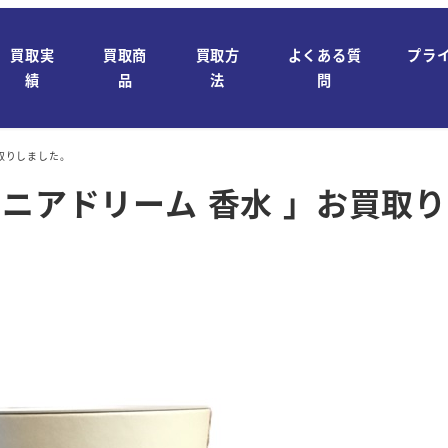
買取実
買取商
買取方
よくある質
プラ
績
品
法
問
買取りしました。
ルニアドリーム 香水 」お買取