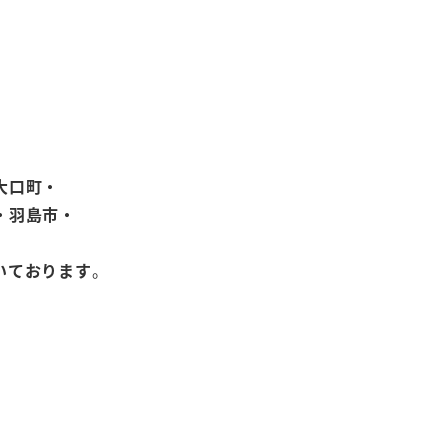
大口町・
・羽島市・
いております
。