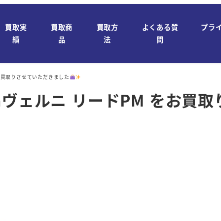
買取実
買取商
買取方
よくある質
プラ
績
品
法
問
 をお買取りさせていただきました
ttonヴェルニ リードPM をお