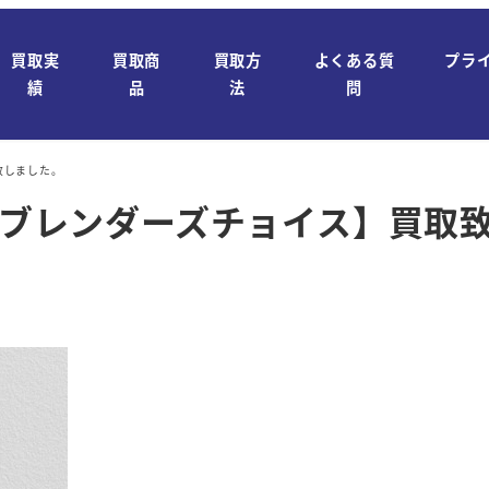
買取実
買取商
買取方
よくある質
プラ
績
品
法
問
取致しました。
OICE ブレンダーズチョイス】買