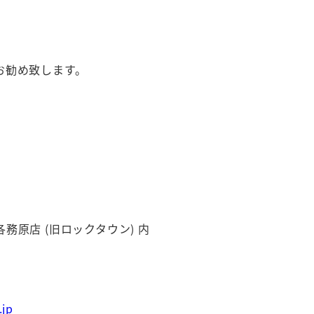
お勧め致します。
。
原店 (旧ロックタウン) 内
.jp