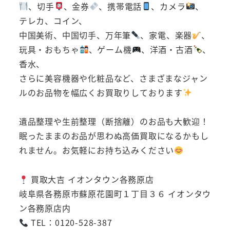
、切手
、金券
、携帯電話
、カメラ
、
テレカ、コイン、
中国美術、中国切手、万年筆
、家電、楽器
、
玩具・おもちゃ
、ゲーム機
、洋酒・古酒
、
香水、
さらに美容機器や化粧品など、さまざまなジャン
ルのお品物を幅広くお買取りしております
遺品整理や生前整理（断捨離）のお品も大歓迎！
眠ったままのお品が思わぬ高価買取になるかもし
れません。お気軽にお持ち込みください
買取大吉 イオンタウン各務原店
岐阜県各務原市蘇原花園町１丁目３６ イオンタウ
ン各務原店内
TEL：0120-528-387