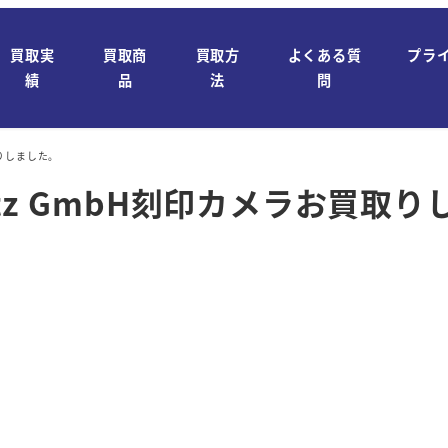
買取実
買取商
買取方
よくある質
プラ
績
品
法
問
買取りしました。
Leitz GmbH刻印カメラお買取