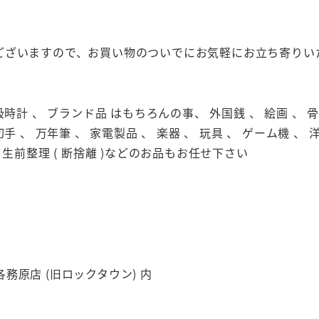
ございますので、お買い物のついでにお気軽にお立ち寄りい
級時計 、 ブランド品 はもちろんの事、 外国銭 、 絵画 、 骨董
切手 、 万年筆 、 家電製品 、 楽器 、 玩具 、 ゲーム機 、 
生前整理 ( 断捨離 )などのお品もお任せ下さい
原店 (旧ロックタウン) 内