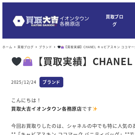
買取ブロ
グ
ホーム
買取ブログ
ブランド
【買取実績】CHANEL キャビアスキン ココマ
【買取実績】CHANE
カテゴリー
2025/12/24
ブランド
投稿日
こんにちは！
買取大吉イオンタウン各務原店
です
今回お買取りしたのは、シャネルの中でも特に人気の
**「キャビアスキン ココマーク バニティバッグ」**