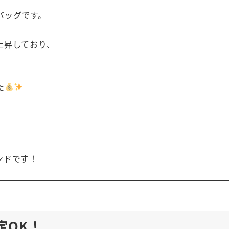
バッグです。
上昇しており、
た
ンドです！
定OK！