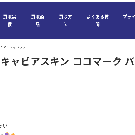
買取実
買取商
買取方
よくある質
プラ
績
品
法
問
ーク バニティバッグ
L キャビアスキン ココマーク 
高い
です