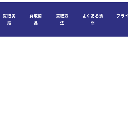
買取実
買取商
買取方
よくある質
プラ
績
品
法
問