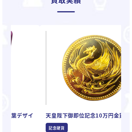
ザイ
天皇陛下御即位記念10万円金貨
記念硬貨