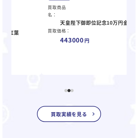
買取商品
名：
買
天皇陛下御即位記念10万円金貨
名
買取価格：
443000
買
買取実績を見る